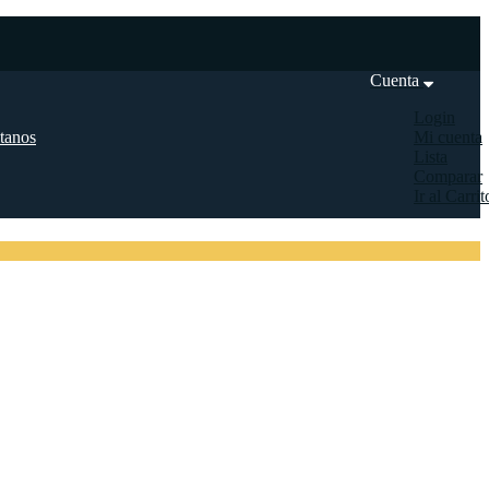
Cuenta
Login
tanos
Mi cuenta
Lista
Comparar
Ir al Carrit