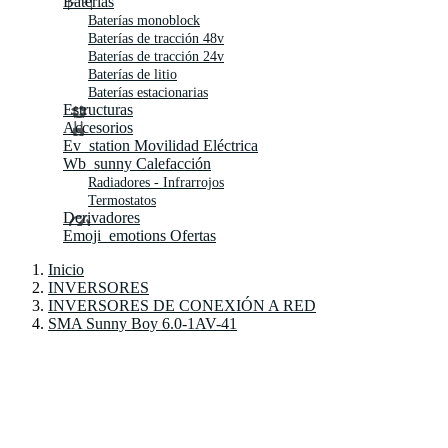
Baterías
Baterías monoblock
Baterías de tracción 48v
Baterías de tracción 24v
Baterías de litio
Baterías estacionarias
Estructuras
Accesorios
Ev_station
Movilidad Eléctrica
Wb_sunny
Calefacción
Radiadores - Infrarrojos
Termostatos
Derivadores
Emoji_emotions
Ofertas
Inicio
INVERSORES
INVERSORES DE CONEXIÓN A RED
SMA Sunny Boy 6.0-1AV-41