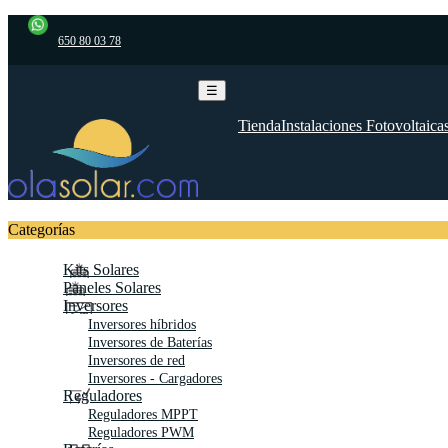
650 80 03 78
Navegación
☰
de
palanca
Tienda
Instalaciones Fotovoltaica
Categorías
Kits Solares
Paneles Solares
Inversores
Inversores híbridos
Inversores de Baterías
Inversores de red
Inversores - Cargadores
Reguladores
Reguladores MPPT
Reguladores PWM