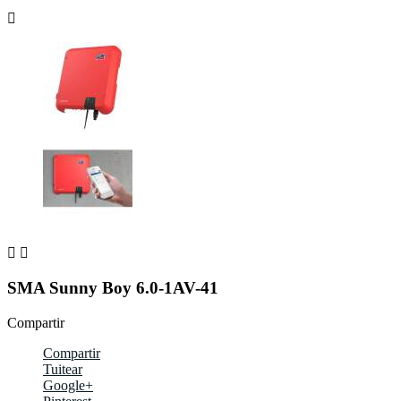



SMA Sunny Boy 6.0-1AV-41
Compartir
Compartir
Tuitear
Google+