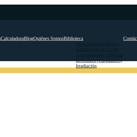
s
Calculadora
Blog
Quiénes Somos
Biblioteca
Contác
Módulos fotovoltaicos
Reguladores de Carga
Acumuladores / Baterías
Inversores (Cargadores)
Irradiación