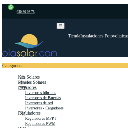
650 80 03 78
Navegación
☰
de
palanca
Tienda
Instalaciones Fotovoltaica
Categorías
Kits Solares
Paneles Solares
Inversores
Inversores híbridos
Inversores de Baterías
Inversores de red
Inversores - Cargadores
Reguladores
Reguladores MPPT
Reguladores PWM