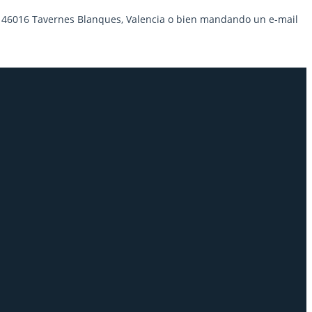
6 - 46016 Tavernes Blanques, Valencia o bien mandando un e-mail