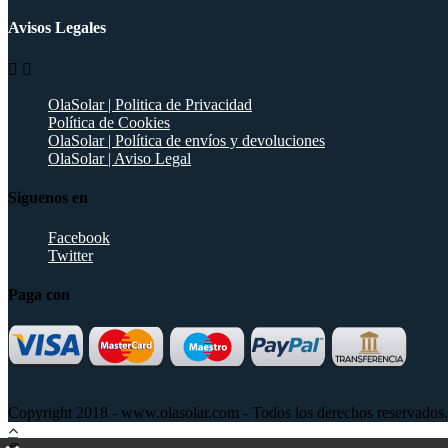
Avisos Legales


OlaSolar | Politica de Privacidad
Política de Cookies
OlaSolar | Política de envíos y devoluciones
OlaSolar | Aviso Legal
Siguenos en
Facebook
Twitter
Paga con
Copyright 2018 - www.olasolar.com - Todos los derechos reservados.