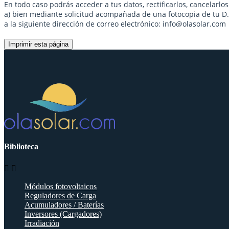
En todo caso podrás acceder a tus datos, rectificarlos, cancelarlo
a) bien mediante solicitud acompañada de una fotocopia de tu D.N
a la siguiente dirección de correo electrónico: info@olasolar.com
Biblioteca


Módulos fotovoltaicos
Reguladores de Carga
Acumuladores / Baterías
Inversores (Cargadores)
Irradiación