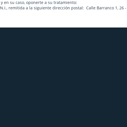
s y en su caso, oponerte a su tratamiento:
.I., remitida a la siguiente dirección postal: Calle Barranco 1, 2