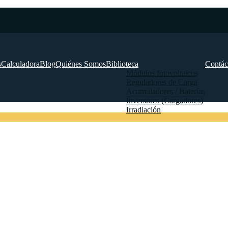
s
Calculadora
Blog
Quiénes Somos
Biblioteca
Contác
Módulos fotovoltaicos
Reguladores de Carga
Acumuladores / Baterías
Inversores (Cargadores)
Irradiación