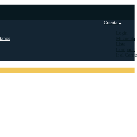
Cuenta
Login
tanos
Mi cuenta
Lista
Comparar
Ir al Carrit