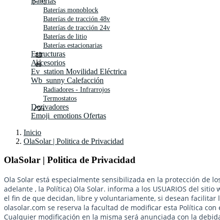
Baterías
Baterías monoblock
Baterías de tracción 48v
Baterías de tracción 24v
Baterías de litio
Baterías estacionarias
Estructuras
Accesorios
Ev_station
Movilidad Eléctrica
Wb_sunny
Calefacción
Radiadores - Infrarrojos
Termostatos
Derivadores
Emoji_emotions
Ofertas
Inicio
OlaSolar | Politica de Privacidad
OlaSolar | Politica de Privacidad
Ola Solar está especialmente sensibilizada en la protección de lo
adelante , la Política) Ola Solar. informa a los USUARIOS del sit
el fin de que decidan, libre y voluntariamente, si desean facilitar 
olasolar.com se reserva la facultad de modificar esta Política con 
Cualquier modificación en la misma será anunciada con la debida