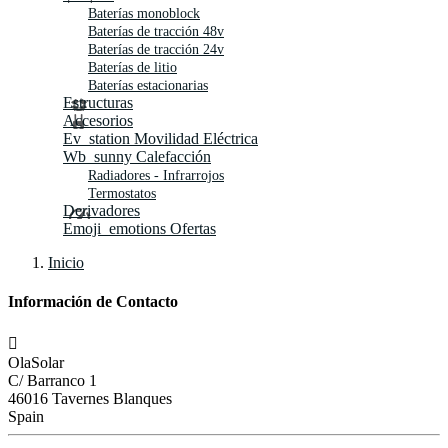
Baterías monoblock
Baterías de tracción 48v
Baterías de tracción 24v
Baterías de litio
Baterías estacionarias
Estructuras
Accesorios
Ev_station
Movilidad Eléctrica
Wb_sunny
Calefacción
Radiadores - Infrarrojos
Termostatos
Derivadores
Emoji_emotions
Ofertas
Inicio
Información de Contacto

OlaSolar
C/ Barranco 1
46016 Tavernes Blanques
Spain