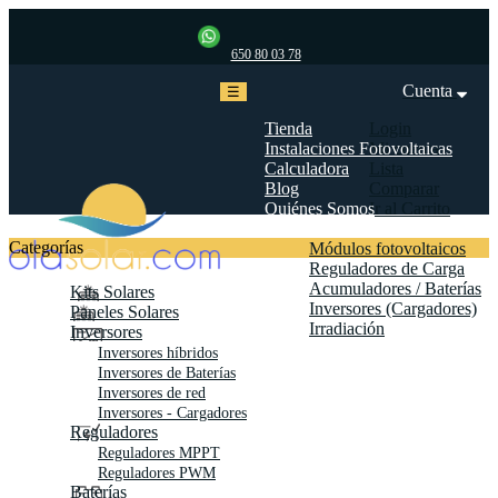
650 80 03 78
Cuenta
Navegación
☰
de
palanca
Tienda
Login
Instalaciones Fotovoltaicas
Mi cuenta
Calculadora
Lista
Blog
Comparar
Quiénes Somos
Ir al Carrito
Biblioteca
Categorías
Módulos fotovoltaicos
Reguladores de Carga
Acumuladores / Baterías
Kits Solares
Inversores (Cargadores)
Paneles Solares
Irradiación
Inversores
Contáctanos
Inversores híbridos
Inversores de Baterías
Inversores de red
Inversores - Cargadores
Reguladores
Reguladores MPPT
Reguladores PWM
Baterías