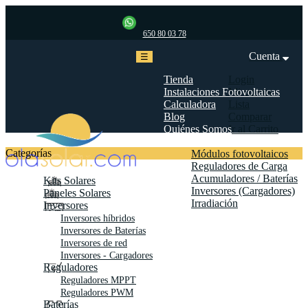
650 80 03 78
Cuenta
Navegación
☰
de
palanca
Tienda
Login
Instalaciones Fotovoltaicas
Mi cuenta
Calculadora
Lista
Blog
Comparar
Quiénes Somos
Ir al Carrito
Biblioteca
Categorías
Módulos fotovoltaicos
Reguladores de Carga
Acumuladores / Baterías
Kits Solares
Inversores (Cargadores)
Paneles Solares
Irradiación
Inversores
Contáctanos
Inversores híbridos
Inversores de Baterías
Inversores de red
Inversores - Cargadores
Reguladores
Reguladores MPPT
Reguladores PWM
Baterías