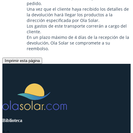
pedido.
Una vez que el cliente haya recibido los detalles de
la devolución hará llegar los productos a la
dirección especificada por Ola Solar.
Los gastos de este transporte correrán a cargo del
cliente.
En un plazo máximo de 4 días de la recepción de la
devolución, Ola Solar se compromete a su
reembolso.
Biblioteca

