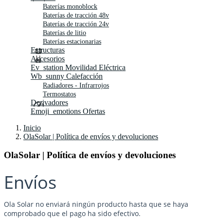
Baterías monoblock
Baterías de tracción 48v
Baterías de tracción 24v
Baterías de litio
Baterías estacionarias
Estructuras
Accesorios
Ev_station
Movilidad Eléctrica
Wb_sunny
Calefacción
Radiadores - Infrarrojos
Termostatos
Derivadores
Emoji_emotions
Ofertas
Inicio
OlaSolar | Política de envíos y devoluciones
OlaSolar | Política de envíos y devoluciones
Envíos
Ola Solar no enviará ningún producto hasta que se haya
comprobado que el pago ha sido efectivo.