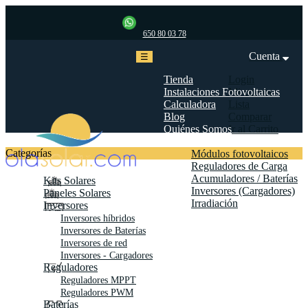
650 80 03 78
Cuenta
Navegación
☰
de
palanca
Tienda
Login
Instalaciones Fotovoltaicas
Mi cuenta
Calculadora
Lista
Blog
Comparar
Quiénes Somos
Ir al Carrito
Biblioteca
Categorías
Módulos fotovoltaicos
Reguladores de Carga
Acumuladores / Baterías
Kits Solares
Inversores (Cargadores)
Paneles Solares
Irradiación
Inversores
Contáctanos
Inversores híbridos
Inversores de Baterías
Inversores de red
Inversores - Cargadores
Reguladores
Reguladores MPPT
Reguladores PWM
Baterías