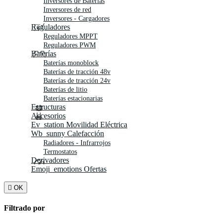
Inversores de Baterías
Inversores de red
Inversores - Cargadores
Reguladores
Reguladores MPPT
Reguladores PWM
Baterías
Baterías monoblock
Baterías de tracción 48v
Baterías de tracción 24v
Baterías de litio
Baterías estacionarias
Estructuras
Accesorios
Ev_station
Movilidad Eléctrica
Wb_sunny
Calefacción
Radiadores - Infrarrojos
Termostatos
Derivadores
Emoji_emotions
Ofertas

OK
Filtrado por