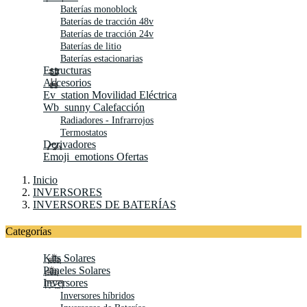
Baterías monoblock
Baterías de tracción 48v
Baterías de tracción 24v
Baterías de litio
Baterías estacionarias
Estructuras
Accesorios
Ev_station
Movilidad Eléctrica
Wb_sunny
Calefacción
Radiadores - Infrarrojos
Termostatos
Derivadores
Emoji_emotions
Ofertas
Inicio
INVERSORES
INVERSORES DE BATERÍAS
Categorías
Kits Solares
Paneles Solares
Inversores
Inversores híbridos