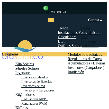
650 80 03 78
Cuenta
Navegación
☰
de
palanca
Tienda
Login
Instalaciones Fotovoltaicas
Mi cuenta
Calculadora
Lista
Blog
Comparar
Quiénes Somos
Ir al Carrito
Biblioteca
Categorías
Módulos fotovoltaicos
Reguladores de Carga
Acumuladores / Baterías
Kits Solares
Inversores (Cargadores)
Paneles Solares
Irradiación
Inversores
Contáctanos
Inversores híbridos
Inversores de Baterías
Inversores de red
Inversores - Cargadores
Reguladores
Reguladores MPPT
Reguladores PWM
Baterías