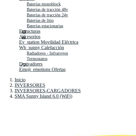
Baterías monoblock
Baterías de tracción 48v
Baterías de tracción 24v
Baterías de litio
Baterías estacionarias
Estructuras
Accesorios
Ev_station
Movilidad Eléctrica
Wb_sunny
Calefacción
Radiadores - Infrarrojos
Termostatos
Derivadores
Emoji_emotions
Ofertas
Inicio
INVERSORES
INVERSORES-CARGADORES
SMA Sunny Island 6.0 (WiFi)