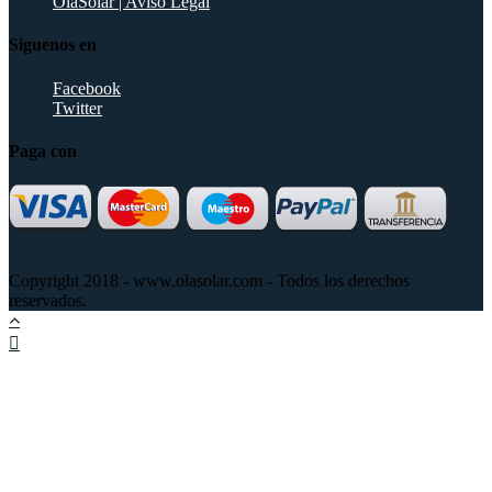
OlaSolar | Aviso Legal
Siguenos en
Facebook
Twitter
Paga con
Copyright 2018 - www.olasolar.com - Todos los derechos
reservados.
