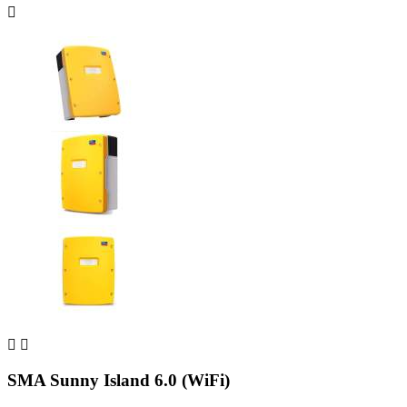



SMA Sunny Island 6.0 (WiFi)