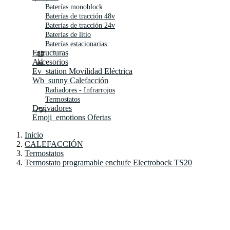
Baterías monoblock
Baterías de tracción 48v
Baterías de tracción 24v
Baterías de litio
Baterías estacionarias
Estructuras
Accesorios
Ev_station
Movilidad Eléctrica
Wb_sunny
Calefacción
Radiadores - Infrarrojos
Termostatos
Derivadores
Emoji_emotions
Ofertas
Inicio
CALEFACCIÓN
Termostatos
Termostato programable enchufe Electrobock TS20