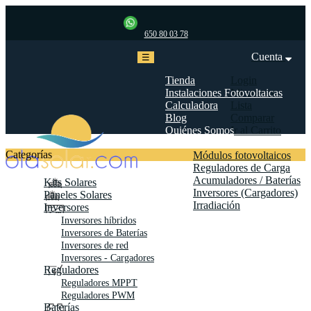
650 80 03 78
Cuenta
Navegación
☰
de
palanca
Tienda
Login
Instalaciones Fotovoltaicas
Mi cuenta
Calculadora
Lista
Blog
Comparar
Quiénes Somos
Ir al Carrito
Biblioteca
Categorías
Módulos fotovoltaicos
Reguladores de Carga
Acumuladores / Baterías
Kits Solares
Inversores (Cargadores)
Paneles Solares
Irradiación
Inversores
Contáctanos
Inversores híbridos
Inversores de Baterías
Inversores de red
Inversores - Cargadores
Reguladores
Reguladores MPPT
Reguladores PWM
Baterías