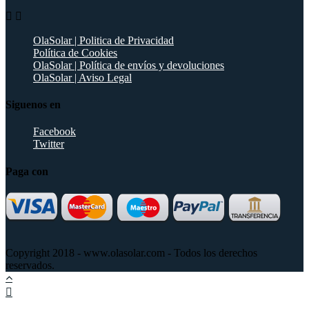


OlaSolar | Politica de Privacidad
Política de Cookies
OlaSolar | Política de envíos y devoluciones
OlaSolar | Aviso Legal
Siguenos en
Facebook
Twitter
Paga con
Copyright 2018 - www.olasolar.com - Todos los derechos
reservados.
