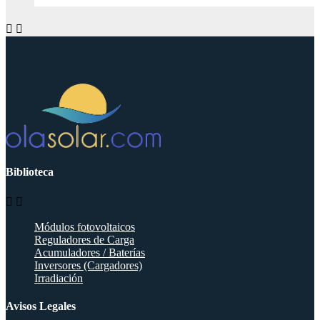


Biblioteca


Módulos fotovoltaicos
Reguladores de Carga
Acumuladores / Baterías
Inversores (Cargadores)
Irradiación
Avisos Legales