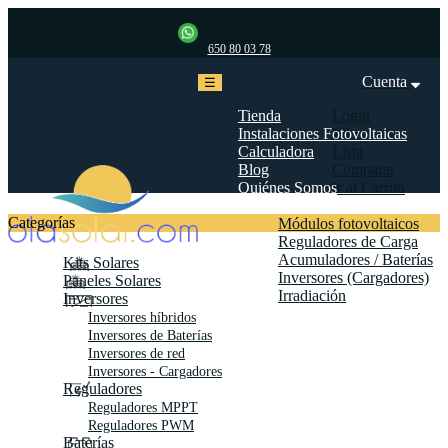
650 80 03 78
Cuenta
Navegación
☰
de
palanca
Tienda
Login
Instalaciones Fotovoltaicas
Mi cuenta
Calculadora
Lista
Blog
Comparar
Quiénes Somos
Ir al Carrito
Biblioteca
Categorías
Módulos fotovoltaicos
Reguladores de Carga
Acumuladores / Baterías
Kits Solares
Inversores (Cargadores)
Paneles Solares
Irradiación
Inversores
Contáctanos
Inversores híbridos
Inversores de Baterías
Inversores de red
Inversores - Cargadores
Reguladores
Reguladores MPPT
Reguladores PWM
Baterías