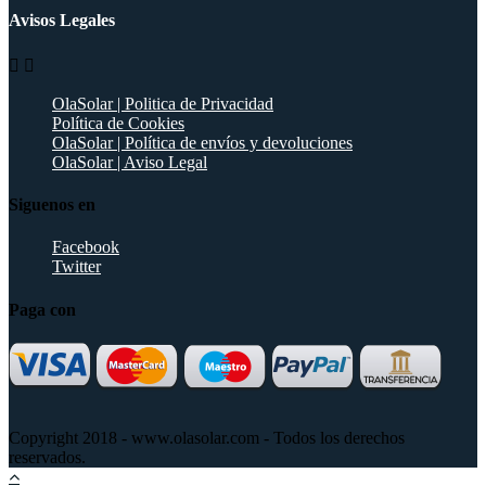
Avisos Legales


OlaSolar | Politica de Privacidad
Política de Cookies
OlaSolar | Política de envíos y devoluciones
OlaSolar | Aviso Legal
Siguenos en
Facebook
Twitter
Paga con
Copyright 2018 - www.olasolar.com - Todos los derechos
reservados.