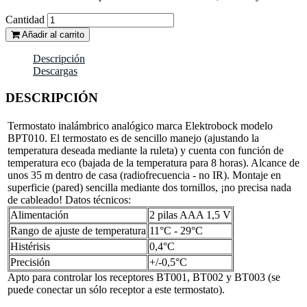
Cantidad
Añadir al carrito
Descripción
Descargas
DESCRIPCIÓN
Termostato inalámbrico analógico marca Elektrobock modelo
BPT010. El termostato es de sencillo manejo (ajustando la
temperatura deseada mediante la ruleta) y cuenta con función de
temperatura eco (bajada de la temperatura para 8 horas). Alcance de
unos 35 m dentro de casa (radiofrecuencia - no IR). Montaje en
superficie (pared) sencilla mediante dos tornillos, ¡no precisa nada
de cableado! Datos técnicos:
Alimentación
2 pilas AAA 1,5 V
Rango de ajuste de temperatura
11°C - 29°C
Histérisis
0,4°C
Precisión
+/-0,5°C
Apto para controlar los receptores BT001, BT002 y BT003 (se
puede conectar un sólo receptor a este termostato).