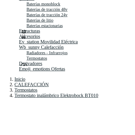
Baterías monoblock
Baterías de tracción 48v
Baterías de tracción 24v
Baterías de litio
Baterías estacionarias
Estructuras
Accesorios
Ev_station
Movilidad Eléctrica
Wb_sunny
Calefacción
Radiadores - Infrarrojos
Termostatos
Derivadores
Emoji_emotions
Ofertas
Inicio
CALEFACCIÓN
Termostatos
Termostato inalámbrico Elektrobock BT010