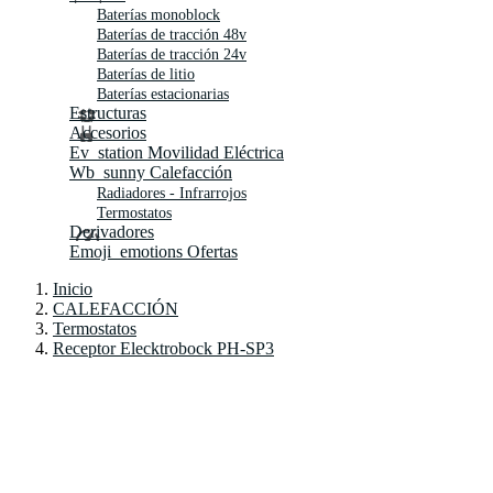
Baterías monoblock
Baterías de tracción 48v
Baterías de tracción 24v
Baterías de litio
Baterías estacionarias
Estructuras
Accesorios
Ev_station
Movilidad Eléctrica
Wb_sunny
Calefacción
Radiadores - Infrarrojos
Termostatos
Derivadores
Emoji_emotions
Ofertas
Inicio
CALEFACCIÓN
Termostatos
Receptor Elecktrobock PH-SP3