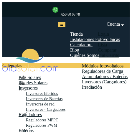
650 80 03 78
Cuenta
Navegación
☰
de
palanca
Tienda
Login
Instalaciones Fotovoltaicas
Mi cuenta
Calculadora
Lista
Blog
Comparar
Quiénes Somos
Ir al Carrito
Biblioteca
Categorías
Módulos fotovoltaicos
Reguladores de Carga
Acumuladores / Baterías
Kits Solares
Inversores (Cargadores)
Paneles Solares
Irradiación
Inversores
Contáctanos
Inversores híbridos
Inversores de Baterías
Inversores de red
Inversores - Cargadores
Reguladores
Reguladores MPPT
Reguladores PWM
Baterías