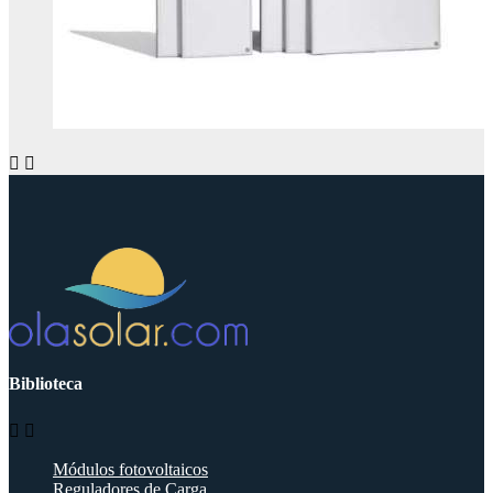


Biblioteca


Módulos fotovoltaicos
Reguladores de Carga