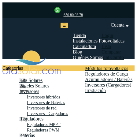
650 80 03 78
Cuenta
Navegación
☰
de
palanca
Tienda
Login
Instalaciones Fotovoltaicas
Mi cuenta
Calculadora
Lista
Blog
Comparar
Quiénes Somos
Ir al Carrito
Biblioteca
Categorías
Módulos fotovoltaicos
Reguladores de Carga
Acumuladores / Baterías
Kits Solares
Inversores (Cargadores)
Paneles Solares
Irradiación
Inversores
Contáctanos
Inversores híbridos
Inversores de Baterías
Inversores de red
Inversores - Cargadores
Reguladores
Reguladores MPPT
Reguladores PWM
Baterías