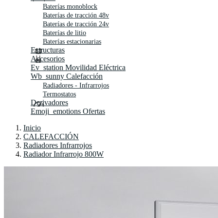
Baterías monoblock
Baterías de tracción 48v
Baterías de tracción 24v
Baterías de litio
Baterías estacionarias
Estructuras
Accesorios
Ev_station
Movilidad Eléctrica
Wb_sunny
Calefacción
Radiadores - Infrarrojos
Termostatos
Derivadores
Emoji_emotions
Ofertas
Inicio
CALEFACCIÓN
Radiadores Infrarrojos
Radiador Infrarrojo 800W