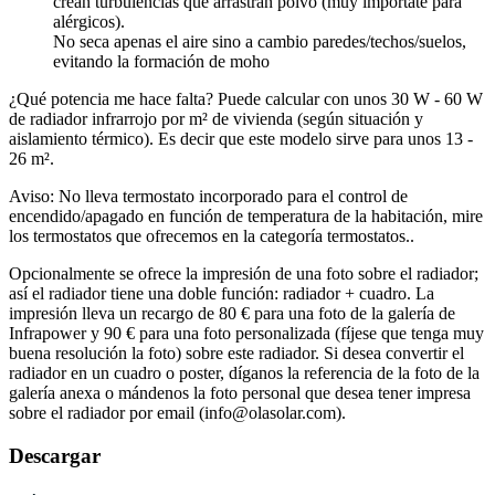
crean turbulencias que arrastran polvo (muy importate para
alérgicos).
No seca apenas el aire sino a cambio paredes/techos/suelos,
evitando la formación de moho
¿Qué potencia me hace falta? Puede calcular con unos 30 W - 60 W
de radiador infrarrojo por m² de vivienda (según situación y
aislamiento térmico). Es decir que este modelo sirve para unos 13 -
26 m².
Aviso: No lleva termostato incorporado para el control de
encendido/apagado en función de temperatura de la habitación, mire
los termostatos que ofrecemos en la categoría termostatos..
Opcionalmente se ofrece la impresión de una foto sobre el radiador;
así el radiador tiene una doble función: radiador + cuadro. La
impresión lleva un recargo de 80 € para una foto de la galería de
Infrapower y 90 € para una foto personalizada (fíjese que tenga muy
buena resolución la foto) sobre este radiador. Si desea convertir el
radiador en un cuadro o poster, díganos la referencia de la foto de la
galería anexa o mándenos la foto personal que desea tener impresa
sobre el radiador por email (info@olasolar.com).
Descargar