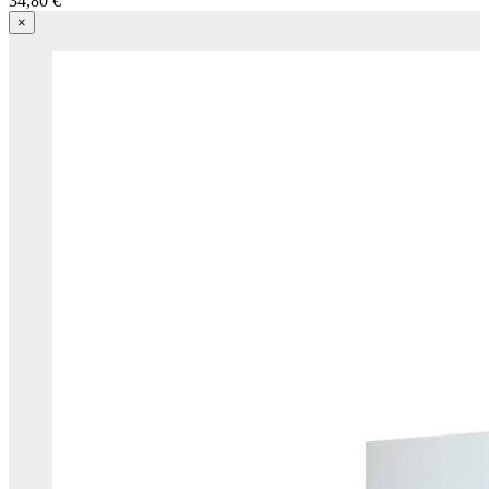
34,80 €
×