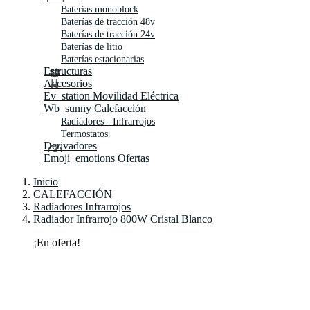
Baterías monoblock
Baterías de tracción 48v
Baterías de tracción 24v
Baterías de litio
Baterías estacionarias
Estructuras
Accesorios
Ev_station
Movilidad Eléctrica
Wb_sunny
Calefacción
Radiadores - Infrarrojos
Termostatos
Derivadores
Emoji_emotions
Ofertas
Inicio
CALEFACCIÓN
Radiadores Infrarrojos
Radiador Infrarrojo 800W Cristal Blanco
¡En oferta!