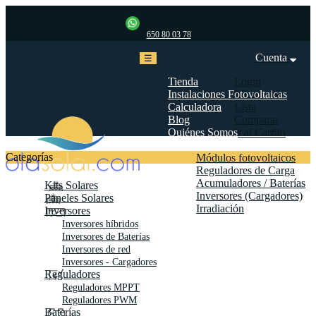
650 80 03 78
Cuenta
Navegación
☰
de
palanca
Tienda
Login
Instalaciones Fotovoltaicas
Mi cuenta
Calculadora
Lista
Blog
Comparar
Quiénes Somos
Ir al Carrito
Biblioteca
Categorías
Módulos fotovoltaicos
Reguladores de Carga
Acumuladores / Baterías
Kits Solares
Inversores (Cargadores)
Paneles Solares
Irradiación
Inversores
Contáctanos
Inversores híbridos
Inversores de Baterías
Inversores de red
Inversores - Cargadores
Reguladores
Reguladores MPPT
Reguladores PWM
Baterías