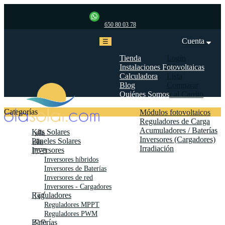
650 80 03 78
Cuenta
Navegación
☰
de
palanca
Tienda
Login
Instalaciones Fotovoltaicas
Mi cuenta
Calculadora
Lista
Blog
Comparar
Quiénes Somos
Ir al Carrito
Biblioteca
Categorías
Módulos fotovoltaicos
Reguladores de Carga
Acumuladores / Baterías
Kits Solares
Inversores (Cargadores)
Paneles Solares
Irradiación
Inversores
Contáctanos
Inversores híbridos
Inversores de Baterías
Inversores de red
Inversores - Cargadores
Reguladores
Reguladores MPPT
Reguladores PWM
Baterías