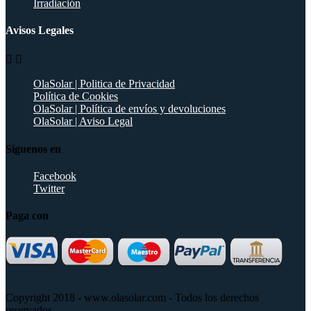
Irradiación
Avisos Legales


OlaSolar | Politica de Privacidad
Política de Cookies
OlaSolar | Política de envíos y devoluciones
OlaSolar | Aviso Legal
Siguenos en
Facebook
Twitter
Paga con
Copyright 2018 - www.olasolar.com - Todos los derechos
reservados.