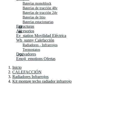
Baterías monoblock
Baterías de tracción 48v
Baterías de tracción 24v
Baterías de litio
Baterías estacionarias
Estructuras
Accesorios
Ev_station
Movilidad Eléctrica
Wb_sunny
Calefacción
Radiadores - Infrarrojos
Termostatos
Derivadores
Emoji_emotions
Ofertas
Inicio
CALEFACCIÓN
Radiadores Infrarrojos
Kit montaje techo radiador infrarrojo