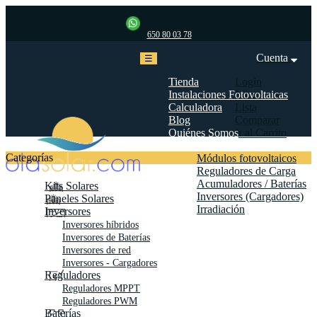
650 80 03 78
Cuenta
Navegación
☰
de
palanca
Tienda
Login
Instalaciones Fotovoltaicas
Mi cuenta
Calculadora
Lista
Blog
Comparar
Quiénes Somos
Ir al Carrito
Biblioteca
Categorías
Módulos fotovoltaicos
Reguladores de Carga
Acumuladores / Baterías
Kits Solares
Inversores (Cargadores)
Paneles Solares
Irradiación
Inversores
Contáctanos
Inversores híbridos
Inversores de Baterías
Inversores de red
Inversores - Cargadores
Reguladores
Reguladores MPPT
Reguladores PWM
Baterías