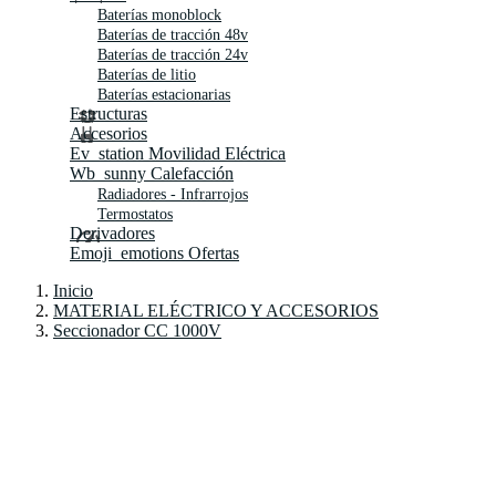
Baterías monoblock
Baterías de tracción 48v
Baterías de tracción 24v
Baterías de litio
Baterías estacionarias
Estructuras
Accesorios
Ev_station
Movilidad Eléctrica
Wb_sunny
Calefacción
Radiadores - Infrarrojos
Termostatos
Derivadores
Emoji_emotions
Ofertas
Inicio
MATERIAL ELÉCTRICO Y ACCESORIOS
Seccionador CC 1000V