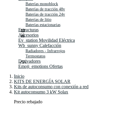
Baterías monoblock
Baterías de tracción 48v
Baterías de tracción 24v
Baterías de litio
Baterías estacionarias
Estructuras
Accesorios
Ev_station
Movilidad Eléctrica
Wb_sunny
Calefacción
Radiadores - Infrarrojos
Termostatos
Derivadores
Emoji_emotions
Ofertas
Inicio
KITS DE ENERGÍA SOLAR
Kits de autoconsumo con conexión a red
Kit autoconsumo 3 kW Solax
Precio rebajado