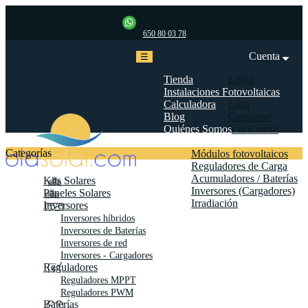
650 80 03 78
Cuenta
Navegación
☰
de
palanca
Tienda
Login
Instalaciones Fotovoltaicas
Mi cuenta
Calculadora
Lista
Blog
Comparar
Quiénes Somos
Ir al Carrito
Biblioteca
Categorías
Módulos fotovoltaicos
Reguladores de Carga
Acumuladores / Baterías
Kits Solares
Inversores (Cargadores)
Paneles Solares
Irradiación
Inversores
Contáctanos
Inversores híbridos
Inversores de Baterías
Inversores de red
Inversores - Cargadores
Reguladores
Reguladores MPPT
Reguladores PWM
Baterías