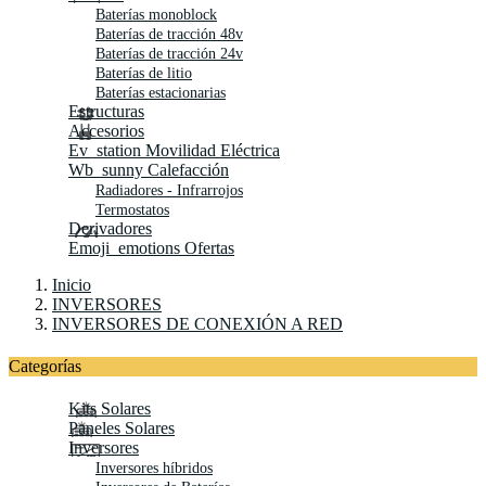
Baterías monoblock
Baterías de tracción 48v
Baterías de tracción 24v
Baterías de litio
Baterías estacionarias
Estructuras
Accesorios
Ev_station
Movilidad Eléctrica
Wb_sunny
Calefacción
Radiadores - Infrarrojos
Termostatos
Derivadores
Emoji_emotions
Ofertas
Inicio
INVERSORES
INVERSORES DE CONEXIÓN A RED
Categorías
Kits Solares
Paneles Solares
Inversores
Inversores híbridos