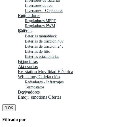
Inversores de Baterías
Inversores de red
Inversores - Cargadores
Reguladores
Reguladores MPPT
Reguladores PWM
Baterías
Baterías monoblock
Baterías de tracción 48v
Baterías de tracción 24v
Baterías de litio
Baterías estacionarias
Estructuras
Accesorios
Ev_station
Movilidad Eléctrica
Wb_sunny
Calefacción
Radiadores - Infrarrojos
Termostatos
Derivadores
Emoji_emotions
Ofertas

OK
Filtrado por