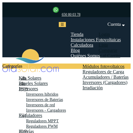
650 80 03 78
Cuenta
Navegación
☰
de
palanca
Tienda
Login
Instalaciones Fotovoltaicas
Mi cuenta
Calculadora
Lista
Blog
Comparar
Quiénes Somos
Ir al Carrito
Biblioteca
Categorías
Módulos fotovoltaicos
Reguladores de Carga
Acumuladores / Baterías
Kits Solares
Inversores (Cargadores)
Paneles Solares
Irradiación
Inversores
Contáctanos
Inversores híbridos
Inversores de Baterías
Inversores de red
Inversores - Cargadores
Reguladores
Reguladores MPPT
Reguladores PWM
Baterías