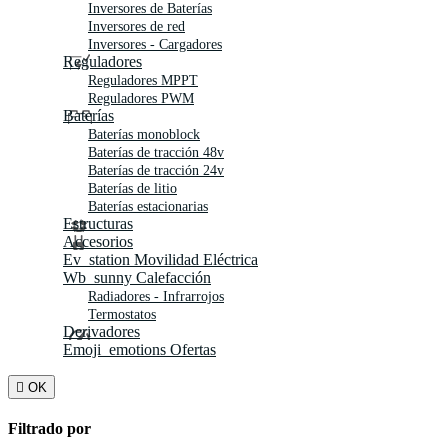
Inversores de Baterías
Inversores de red
Inversores - Cargadores
Reguladores
Reguladores MPPT
Reguladores PWM
Baterías
Baterías monoblock
Baterías de tracción 48v
Baterías de tracción 24v
Baterías de litio
Baterías estacionarias
Estructuras
Accesorios
Ev_station
Movilidad Eléctrica
Wb_sunny
Calefacción
Radiadores - Infrarrojos
Termostatos
Derivadores
Emoji_emotions
Ofertas

OK
Filtrado por