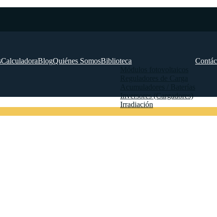
s
Calculadora
Blog
Quiénes Somos
Biblioteca
Contác
Módulos fotovoltaicos
Reguladores de Carga
Acumuladores / Baterías
Inversores (Cargadores)
Irradiación