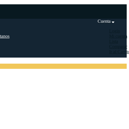
Cuenta
Login
tanos
Mi cuenta
Lista
Comparar
Ir al Carrit