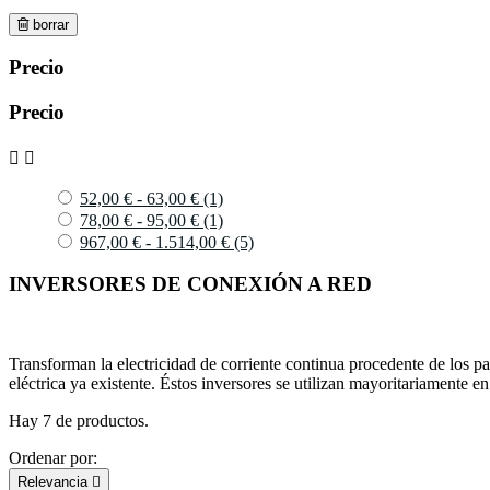
borrar
Precio
Precio


52,00 € - 63,00 €
(1)
78,00 € - 95,00 €
(1)
967,00 € - 1.514,00 €
(5)
INVERSORES DE CONEXIÓN A RED
Transforman la electricidad de corriente continua procedente de los pan
eléctrica ya existente. Éstos inversores se utilizan mayoritariamente e
Hay 7 de productos.
Ordenar por:
Relevancia
