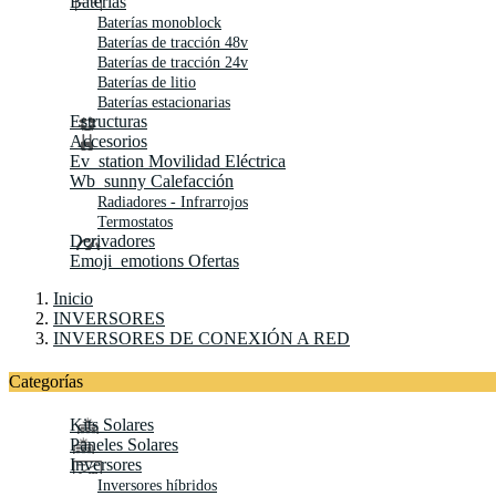
Baterías
Baterías monoblock
Baterías de tracción 48v
Baterías de tracción 24v
Baterías de litio
Baterías estacionarias
Estructuras
Accesorios
Ev_station
Movilidad Eléctrica
Wb_sunny
Calefacción
Radiadores - Infrarrojos
Termostatos
Derivadores
Emoji_emotions
Ofertas
Inicio
INVERSORES
INVERSORES DE CONEXIÓN A RED
Categorías
Kits Solares
Paneles Solares
Inversores
Inversores híbridos