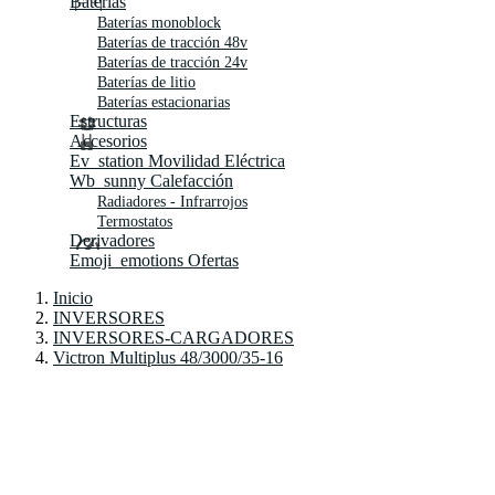
Baterías
Baterías monoblock
Baterías de tracción 48v
Baterías de tracción 24v
Baterías de litio
Baterías estacionarias
Estructuras
Accesorios
Ev_station
Movilidad Eléctrica
Wb_sunny
Calefacción
Radiadores - Infrarrojos
Termostatos
Derivadores
Emoji_emotions
Ofertas
Inicio
INVERSORES
INVERSORES-CARGADORES
Victron Multiplus 48/3000/35-16