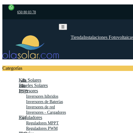
650 80 03 78
Navegación
☰
de
palanca
Tienda
Instalaciones Fotovoltaica
Categorías
Kits Solares
Paneles Solares
Inversores
Inversores híbridos
Inversores de Baterías
Inversores de red
Inversores - Cargadores
Reguladores
Reguladores MPPT
Reguladores PWM