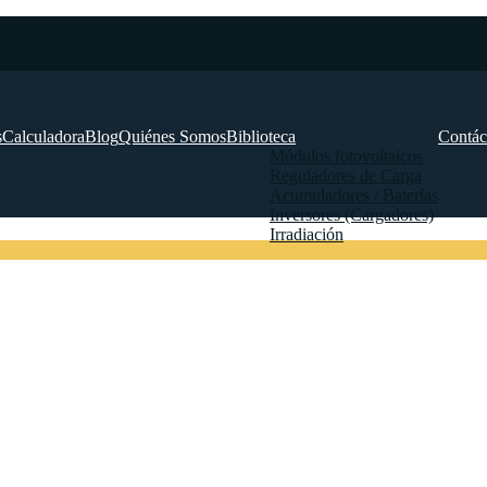
s
Calculadora
Blog
Quiénes Somos
Biblioteca
Contác
Módulos fotovoltaicos
Reguladores de Carga
Acumuladores / Baterías
Inversores (Cargadores)
Irradiación