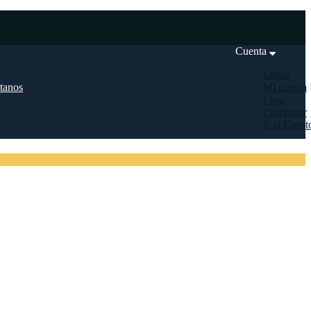
Cuenta
Login
tanos
Mi cuenta
Lista
Comparar
Ir al Carrit