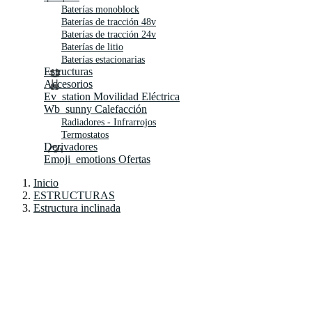
Baterías monoblock
Baterías de tracción 48v
Baterías de tracción 24v
Baterías de litio
Baterías estacionarias
Estructuras
Accesorios
Ev_station
Movilidad Eléctrica
Wb_sunny
Calefacción
Radiadores - Infrarrojos
Termostatos
Derivadores
Emoji_emotions
Ofertas
Inicio
ESTRUCTURAS
Estructura inclinada