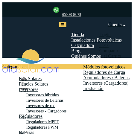
650 80 03 78
Cuenta
Navegación
☰
de
palanca
Tienda
Login
Instalaciones Fotovoltaicas
Mi cuenta
Calculadora
Lista
Blog
Comparar
Quiénes Somos
Ir al Carrito
Biblioteca
Categorías
Módulos fotovoltaicos
Reguladores de Carga
Acumuladores / Baterías
Kits Solares
Inversores (Cargadores)
Paneles Solares
Irradiación
Inversores
Contáctanos
Inversores híbridos
Inversores de Baterías
Inversores de red
Inversores - Cargadores
Reguladores
Reguladores MPPT
Reguladores PWM
Baterías