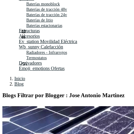
Baterías monoblock
Baterías de tracción 48v
Baterías de tracción 24v
Baterías de litio
Baterías estacionarias
Estructuras
Accesorios
Ev_station
Movilidad Eléctrica
Wb_sunny
Calefacción
Radiadores - Infrarrojos
Termostatos
Derivadores
Emoji_emotions
Ofertas
Inicio
Blog
Blogs Filtrar por Blogger :
Jose Antonio Martinez