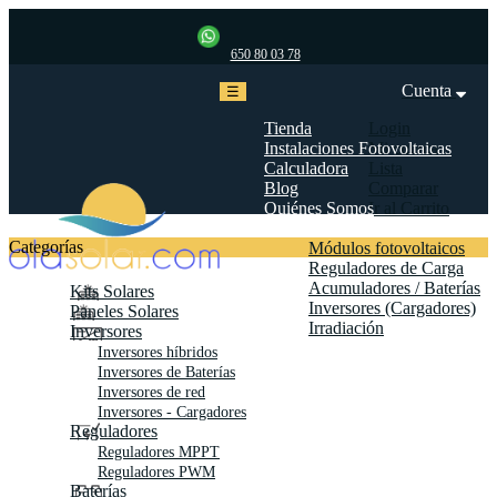
650 80 03 78
Cuenta
Navegación
☰
de
palanca
Tienda
Login
Instalaciones Fotovoltaicas
Mi cuenta
Calculadora
Lista
Blog
Comparar
Quiénes Somos
Ir al Carrito
Biblioteca
Categorías
Módulos fotovoltaicos
Reguladores de Carga
Acumuladores / Baterías
Kits Solares
Inversores (Cargadores)
Paneles Solares
Irradiación
Inversores
Contáctanos
Inversores híbridos
Inversores de Baterías
Inversores de red
Inversores - Cargadores
Reguladores
Reguladores MPPT
Reguladores PWM
Baterías