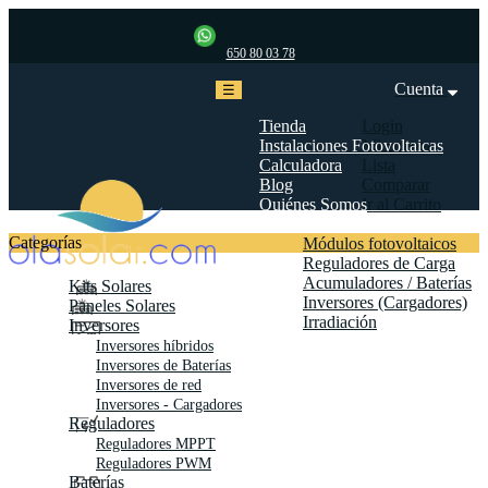
650 80 03 78
Cuenta
Navegación
☰
de
palanca
Tienda
Login
Instalaciones Fotovoltaicas
Mi cuenta
Calculadora
Lista
Blog
Comparar
Quiénes Somos
Ir al Carrito
Biblioteca
Categorías
Módulos fotovoltaicos
Reguladores de Carga
Acumuladores / Baterías
Kits Solares
Inversores (Cargadores)
Paneles Solares
Irradiación
Inversores
Contáctanos
Inversores híbridos
Inversores de Baterías
Inversores de red
Inversores - Cargadores
Reguladores
Reguladores MPPT
Reguladores PWM
Baterías