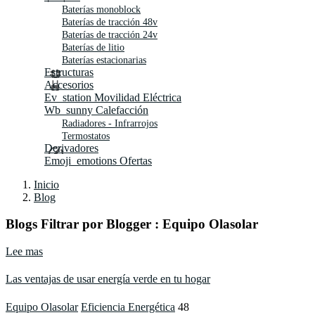
Baterías monoblock
Baterías de tracción 48v
Baterías de tracción 24v
Baterías de litio
Baterías estacionarias
Estructuras
Accesorios
Ev_station
Movilidad Eléctrica
Wb_sunny
Calefacción
Radiadores - Infrarrojos
Termostatos
Derivadores
Emoji_emotions
Ofertas
Inicio
Blog
Blogs Filtrar por Blogger :
Equipo Olasolar
Lee mas
Las ventajas de usar energía verde en tu hogar
Equipo Olasolar
Eficiencia Energética
48