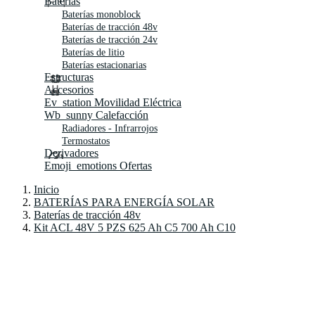
Baterías
Baterías monoblock
Baterías de tracción 48v
Baterías de tracción 24v
Baterías de litio
Baterías estacionarias
Estructuras
Accesorios
Ev_station
Movilidad Eléctrica
Wb_sunny
Calefacción
Radiadores - Infrarrojos
Termostatos
Derivadores
Emoji_emotions
Ofertas
Inicio
BATERÍAS PARA ENERGÍA SOLAR
Baterías de tracción 48v
Kit ACL 48V 5 PZS 625 Ah C5 700 Ah C10