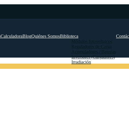
s
Calculadora
Blog
Quiénes Somos
Biblioteca
Contác
Módulos fotovoltaicos
Reguladores de Carga
Acumuladores / Baterías
Inversores (Cargadores)
Irradiación