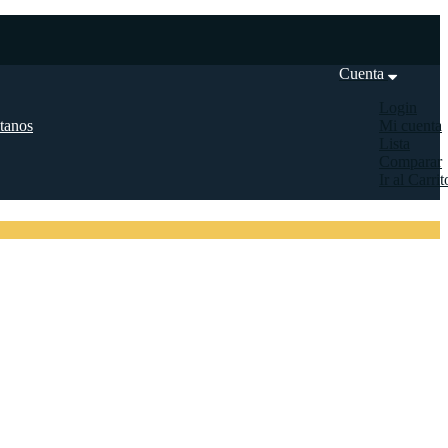
Cuenta
Login
tanos
Mi cuenta
Lista
Comparar
Ir al Carrit