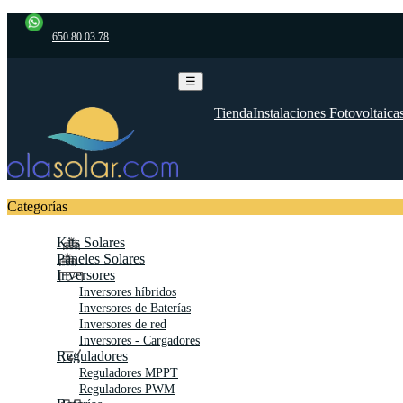
650 80 03 78
Navegación
☰
de
palanca
Tienda
Instalaciones Fotovoltaica
Categorías
Kits Solares
Paneles Solares
Inversores
Inversores híbridos
Inversores de Baterías
Inversores de red
Inversores - Cargadores
Reguladores
Reguladores MPPT
Reguladores PWM