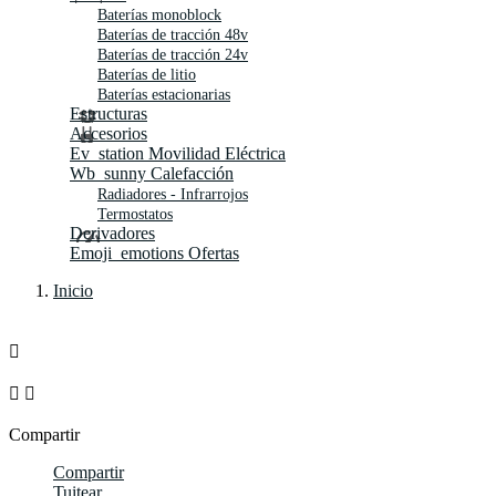
Baterías monoblock
Baterías de tracción 48v
Baterías de tracción 24v
Baterías de litio
Baterías estacionarias
Estructuras
Accesorios
Ev_station
Movilidad Eléctrica
Wb_sunny
Calefacción
Radiadores - Infrarrojos
Termostatos
Derivadores
Emoji_emotions
Ofertas
Inicio



Compartir
Compartir
Tuitear