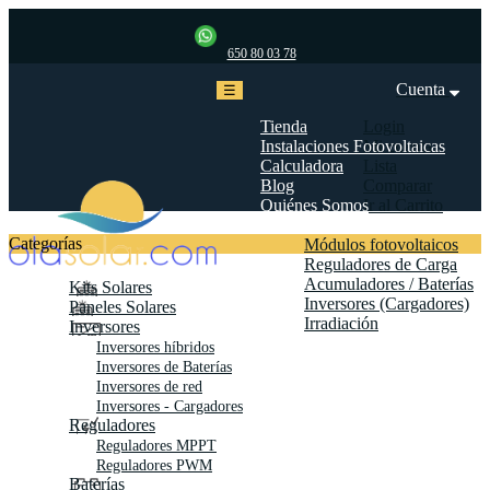
650 80 03 78
Cuenta
Navegación
☰
de
palanca
Tienda
Login
Instalaciones Fotovoltaicas
Mi cuenta
Calculadora
Lista
Blog
Comparar
Quiénes Somos
Ir al Carrito
Biblioteca
Categorías
Módulos fotovoltaicos
Reguladores de Carga
Acumuladores / Baterías
Kits Solares
Inversores (Cargadores)
Paneles Solares
Irradiación
Inversores
Contáctanos
Inversores híbridos
Inversores de Baterías
Inversores de red
Inversores - Cargadores
Reguladores
Reguladores MPPT
Reguladores PWM
Baterías